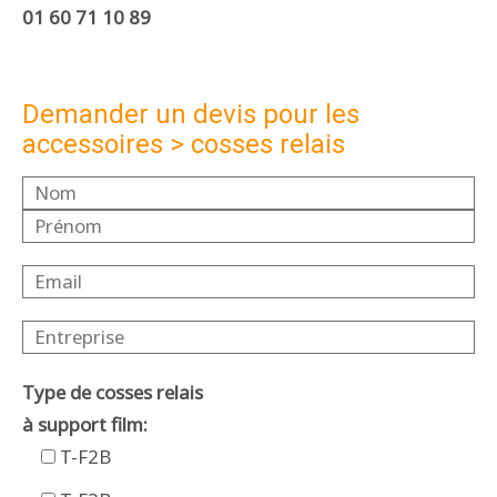
Cosses relais
01 60 71 10 89
Protection
Demander un devis pour les
accessoires > cosses relais
Outillage manuel
Outillage électrique
Expérience
Réalisations
Partenaires
Type de cosses relais
à support film:
T-F2B