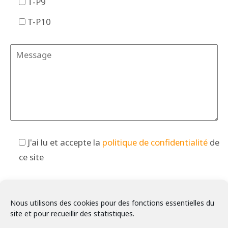
T-P9
T-P10
J'ai lu et accepte la
politique de confidentialité
de
ce site
Tous les champs sont obligatoires.
Nous utilisons des cookies pour des fonctions essentielles du
Veuillez
site et pour recueillir des statistiques.
laisser