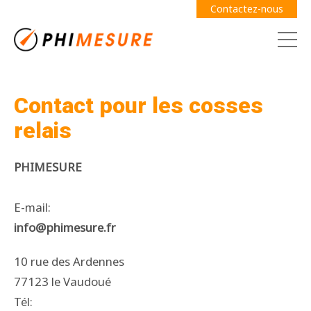
Contactez-nous
Contact pour les cosses
relais
Demande de devis
Guide des jauges
PHIMESURE
E-mail:
info@phimesure.fr
10 rue des Ardennes
Câbles
77123 le Vaudoué
Adhésifs
Tél: