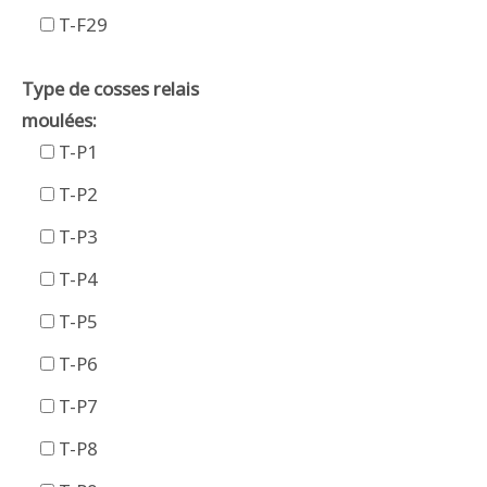
T-F29
Type de cosses relais
moulées:
T-P1
T-P2
T-P3
T-P4
T-P5
T-P6
T-P7
T-P8