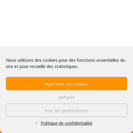
Cosses relais
Protection
Outillage manuel
Outillage électrique
Nous utilisons des cookies pour des fonctions essentielles du
site et pour recueillir des statistiques.
Expérience
Autoriser les cookies
Réalisations
Partenaires
Refuser
© Phimesure 2026
Voir les préférences
Nous rejoindre
Mentions Légales
Politique de confidentialité
Politique de confidentialité