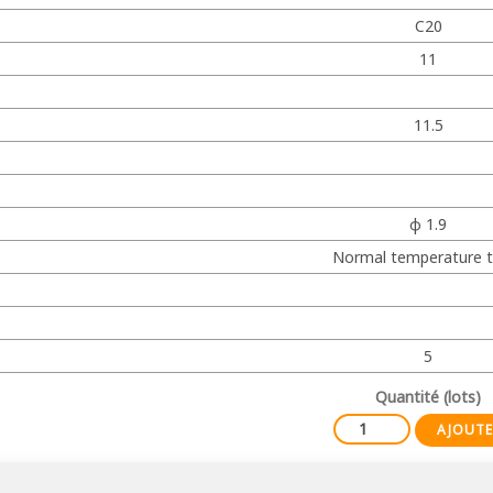
C20
11
11.5
φ 1.9
Normal temperature t
5
Quantité (lots)
AJOUTE