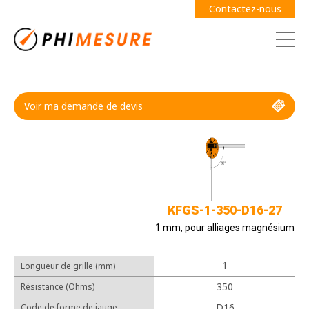
Contactez-nous
Voir ma demande de devis
Demande de devis
Guide des jauges
KFGS-1-350-D16-27
1 mm, pour alliages magnésium
1
Longueur de grille (mm)
Câbles
350
Résistance (Ohms)
Adhésifs
D16
Code de forme de jauge