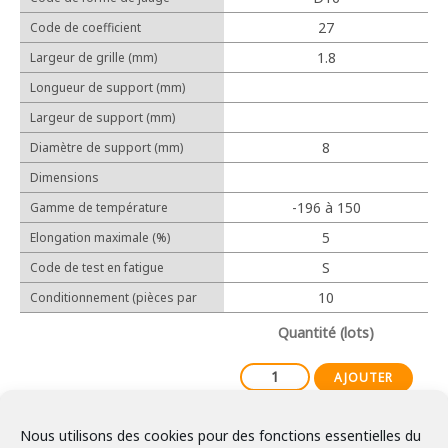
Cosses relais
27
Code de coefficient
Protection
d'allongement linéaire (10-6/℃)
1.8
Largeur de grille (mm)
Longueur de support (mm)
Largeur de support (mm)
Outillage manuel
8
Diamètre de support (mm)
Outillage électrique
Dimensions
-196 à 150
Gamme de température
d'utilisation
5
Elongation maximale (%)
Expérience
S
Code de test en fatigue
Réalisations
10
Conditionnement (pièces par
lot)
Partenaires
Quantité (lots)
AJOUTER
Nous utilisons des cookies pour des fonctions essentielles du