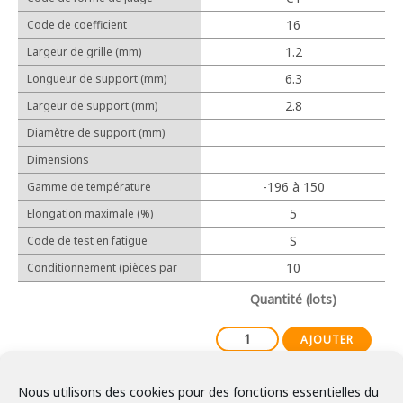
Cosses relais
16
Code de coefficient
Protection
d'allongement linéaire (10-6/℃)
1.2
Largeur de grille (mm)
6.3
Longueur de support (mm)
2.8
Largeur de support (mm)
Outillage manuel
Diamètre de support (mm)
Outillage électrique
Dimensions
-196 à 150
Gamme de température
d'utilisation
5
Elongation maximale (%)
Expérience
S
Code de test en fatigue
Réalisations
10
Conditionnement (pièces par
lot)
Partenaires
Quantité (lots)
AJOUTER
Nous utilisons des cookies pour des fonctions essentielles du