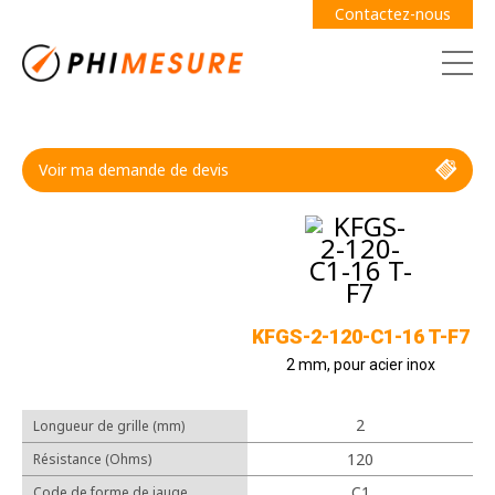
Contactez-nous
Voir ma demande de devis
Demande de devis
Guide des jauges
KFGS-2-120-C1-16 T-F7
2 mm, pour acier inox
2
Longueur de grille (mm)
Câbles
120
Résistance (Ohms)
Adhésifs
C1
Code de forme de jauge