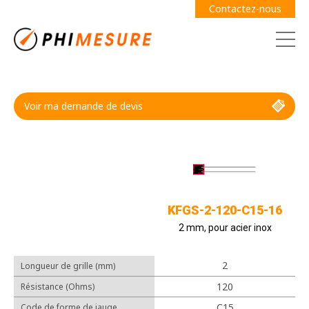
Contactez-nous
Voir ma demande de devis
Demande de devis
Guide des jauges
KFGS-2-120-C15-16
2 mm, pour acier inox
2
Longueur de grille (mm)
Câbles
120
Résistance (Ohms)
Adhésifs
C15
Code de forme de jauge