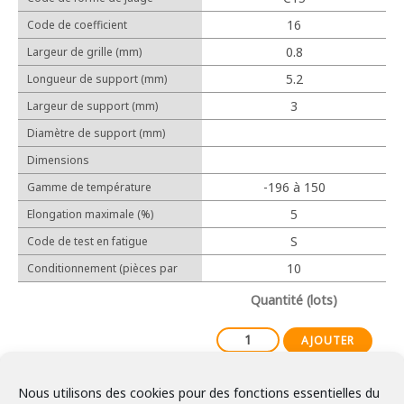
Cosses relais
16
Code de coefficient
Protection
d'allongement linéaire (10-6/℃)
0.8
Largeur de grille (mm)
5.2
Longueur de support (mm)
3
Largeur de support (mm)
Outillage manuel
Diamètre de support (mm)
Outillage électrique
Dimensions
-196 à 150
Gamme de température
d'utilisation
5
Elongation maximale (%)
Expérience
S
Code de test en fatigue
Réalisations
10
Conditionnement (pièces par
lot)
Partenaires
Quantité (lots)
AJOUTER
Nous utilisons des cookies pour des fonctions essentielles du