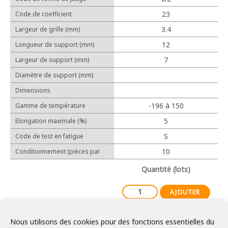
Cosses relais
23
Code de coefficient
Protection
d'allongement linéaire (10-6/℃)
3.4
Largeur de grille (mm)
12
Longueur de support (mm)
7
Largeur de support (mm)
Outillage manuel
Diamètre de support (mm)
Outillage électrique
Dimensions
-196 à 150
Gamme de température
d'utilisation
5
Elongation maximale (%)
Expérience
S
Code de test en fatigue
Réalisations
10
Conditionnement (pièces par
lot)
Partenaires
Quantité (lots)
AJOUTER
Nous utilisons des cookies pour des fonctions essentielles du