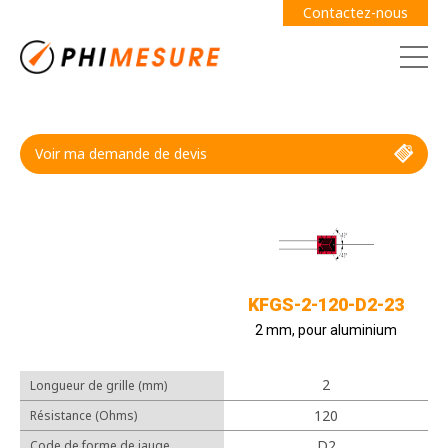
Contactez-nous
Voir ma demande de devis
Demande de devis
Guide des jauges
KFGS-2-120-D2-23
2 mm, pour aluminium
2
Longueur de grille (mm)
Câbles
120
Résistance (Ohms)
Adhésifs
D2
Code de forme de jauge