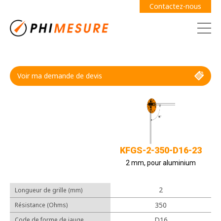
Contactez-nous
Voir ma demande de devis
Demande de devis
Guide des jauges
KFGS-2-350-D16-23
2 mm, pour aluminium
2
Longueur de grille (mm)
Câbles
350
Résistance (Ohms)
Adhésifs
D16
Code de forme de jauge