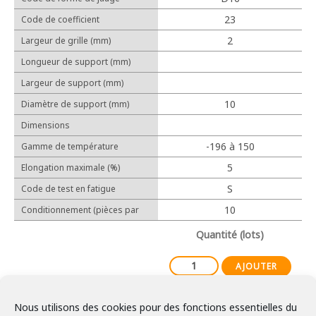
Cosses relais
23
Code de coefficient
Protection
d'allongement linéaire (10-6/℃)
2
Largeur de grille (mm)
Longueur de support (mm)
Largeur de support (mm)
Outillage manuel
10
Diamètre de support (mm)
Outillage électrique
Dimensions
-196 à 150
Gamme de température
d'utilisation
5
Elongation maximale (%)
Expérience
S
Code de test en fatigue
Réalisations
10
Conditionnement (pièces par
lot)
Partenaires
Quantité (lots)
AJOUTER
Nous utilisons des cookies pour des fonctions essentielles du