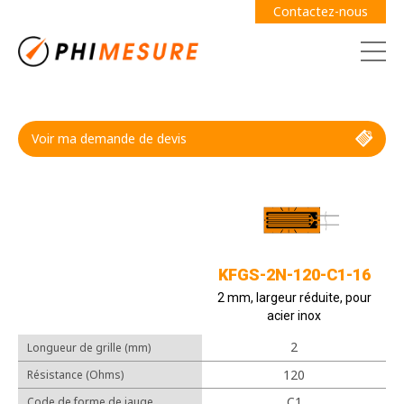
Contactez-nous
Voir ma demande de devis
Demande de devis
Guide des jauges
KFGS-2N-120-C1-16
2 mm, largeur réduite, pour
acier inox
2
Longueur de grille (mm)
Câbles
120
Résistance (Ohms)
Adhésifs
C1
Code de forme de jauge