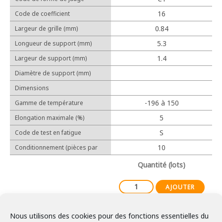
Cosses relais
16
Code de coefficient
Protection
d'allongement linéaire (10-6/℃)
0.84
Largeur de grille (mm)
5.3
Longueur de support (mm)
1.4
Largeur de support (mm)
Outillage manuel
Diamètre de support (mm)
Outillage électrique
Dimensions
-196 à 150
Gamme de température
d'utilisation
5
Elongation maximale (%)
Expérience
S
Code de test en fatigue
Réalisations
10
Conditionnement (pièces par
lot)
Partenaires
Quantité (lots)
AJOUTER
Nous utilisons des cookies pour des fonctions essentielles du