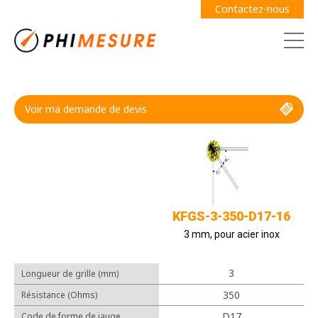
Contactez-nous
Voir ma demande de devis
Demande de devis
Guide des jauges
KFGS-3-350-D17-16
3 mm, pour acier inox
3
Longueur de grille (mm)
Câbles
350
Résistance (Ohms)
Adhésifs
D17
Code de forme de jauge