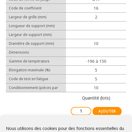
Cosses relais
16
Code de coefficient
Protection
d'allongement linéaire (10-6/℃)
2
Largeur de grille (mm)
Longueur de support (mm)
Largeur de support (mm)
Outillage manuel
10
Diamètre de support (mm)
Outillage électrique
Dimensions
-196 à 150
Gamme de température
d'utilisation
5
Elongation maximale (%)
Expérience
S
Code de test en fatigue
Réalisations
10
Conditionnement (pièces par
lot)
Partenaires
Quantité (lots)
AJOUTER
Nous utilisons des cookies pour des fonctions essentielles du