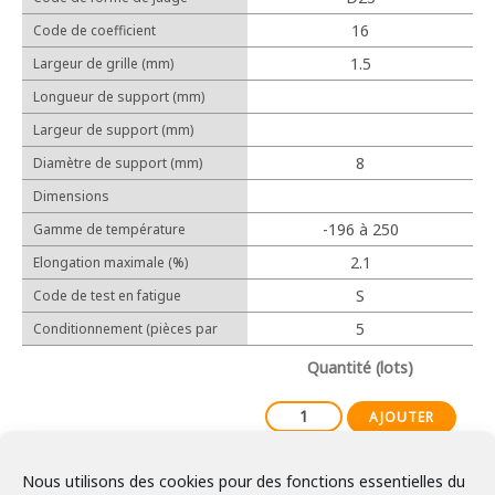
Cosses relais
16
Code de coefficient
Protection
d'allongement linéaire (10-6/℃)
1.5
Largeur de grille (mm)
Longueur de support (mm)
Largeur de support (mm)
Outillage manuel
8
Diamètre de support (mm)
Outillage électrique
Dimensions
-196 à 250
Gamme de température
d'utilisation
2.1
Elongation maximale (%)
Expérience
S
Code de test en fatigue
Réalisations
5
Conditionnement (pièces par
lot)
Partenaires
Quantité (lots)
AJOUTER
Nous utilisons des cookies pour des fonctions essentielles du