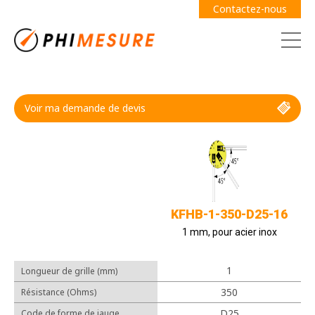
Contactez-nous
Voir ma demande de devis
Demande de devis
Guide des jauges
KFHB-1-350-D25-16
1 mm, pour acier inox
1
Longueur de grille (mm)
Câbles
350
Résistance (Ohms)
Adhésifs
D25
Code de forme de jauge