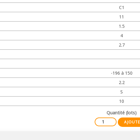
C1
11
1.5
4
2.7
-196 à 150
2.2
S
10
Quantité (lots)
AJOUTE