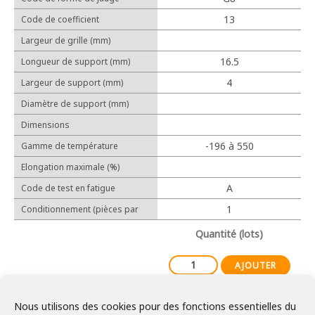
Cosses relais
13
Code de coefficient
Protection
d'allongement linéaire (10-6/℃)
Largeur de grille (mm)
16.5
Longueur de support (mm)
4
Largeur de support (mm)
Outillage manuel
Diamètre de support (mm)
Outillage électrique
Dimensions
-196 à 550
Gamme de température
d'utilisation
Elongation maximale (%)
Expérience
A
Code de test en fatigue
Réalisations
1
Conditionnement (pièces par
lot)
Partenaires
Quantité (lots)
AJOUTER
Nous utilisons des cookies pour des fonctions essentielles du