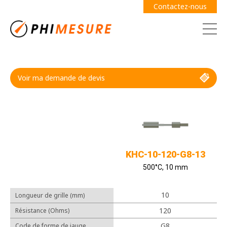
Contactez-nous
Voir ma demande de devis
Demande de devis
Guide des jauges
KHC-10-120-G8-13
500°C, 10 mm
10
Longueur de grille (mm)
Câbles
120
Résistance (Ohms)
Adhésifs
G8
Code de forme de jauge